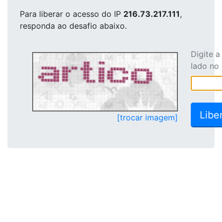
Para liberar o acesso
do IP
216.73.217.111
,
responda ao desafio abaixo.
Digite 
lado no
[trocar imagem]