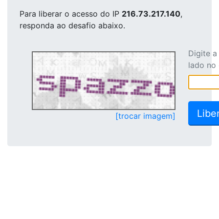
Para liberar o acesso
do IP
216.73.217.140
,
responda ao desafio abaixo.
Digite 
lado no
[trocar imagem]