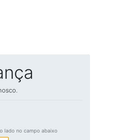
ança
nosco.
ao lado no campo abaixo