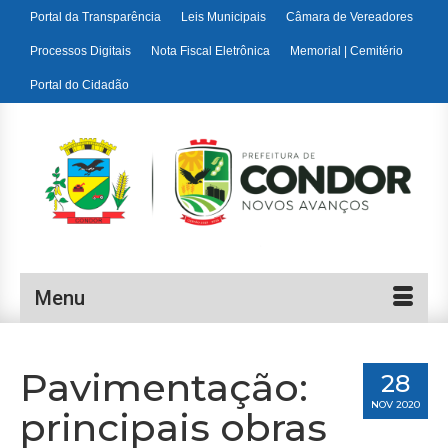
Portal da Transparência
Leis Municipais
Câmara de Vereadores
Processos Digitais
Nota Fiscal Eletrônica
Memorial | Cemitério
Portal do Cidadão
Menu
Pavimentação:
28
NOV 2020
principais obras