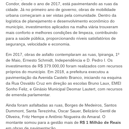
Condor, desde o ano de 2017, está pavimentando as ruas da
cidade. Já no primeiro ano de governo, obras de mobilidade
urbana começaram a ser vistas pela comunidade. Dentro da
logística de planejamento e desenvolvimento econômico do
município, investimentos aplicados na malha viária trouxeram
mais conforto e melhores condições de limpeza, contribuindo
para a saúde pública, proporcionando níveis satisfatórios de
segurança, velocidade e economia.
Em 2017, obras de asfalto contemplaram as ruas, Ipiranga, 1º
de Maio, Ernesto Schmidt, Independência e D. Pedro I. Os
investimentos de R$ 379.000,00 foram realizados com recursos
próprios do município. Em 2018, a prefeitura executou a
pavimentação da Avenida Castelo Branco, iniciando na esquina
da Rua Osvaldo Cruz em direção as escolas Bruno Laux, EMEI
Sonho Feliz, e Ginásio Municipal Deomar Lautert, com recursos
de emenda parlamentar.
Ainda foram asfaltadas as ruas, Borges de Medeiros, Santos
Dummont, Santa Terezinha, Oscar Sauer, Belizário Gentil de
Oliveira, Fritz Hempe e Antônio Nogueira do Amaral. O
montante somou para a gestão mais de
R$ 1 Milhão de Reais
em obras de pavimentação.