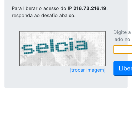
Para liberar o acesso
do IP
216.73.216.19
,
responda ao desafio abaixo.
Digite 
lado no
[trocar imagem]