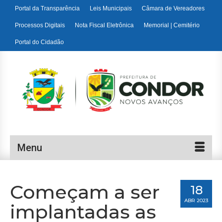
Portal da Transparência
Leis Municipais
Câmara de Vereadores
Processos Digitais
Nota Fiscal Eletrônica
Memorial | Cemitério
Portal do Cidadão
Menu
Começam a ser
18
ABR 2023
implantadas as