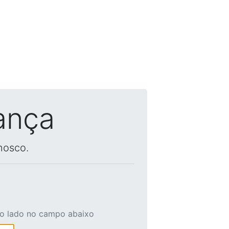
ança
nosco.
ao lado no campo abaixo