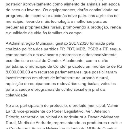
posterior aproveitamento como alimento de animais em época
de seca ou inverno. Os equipamentos, darão continuidade ao
programa de incentivo e apoio às nove patrulhas agrícolas no
município, levando mais tecnologia e melhorias para as
pequenas propriedades rurais, promovendo a produção, renda
e qualidade de vida às famílias do campo.
A Administração Municipal, gestão 2017/2020 formada pela
coalizão política dos partidos PP, PDT, MDB, PSDB e PT, segue
comprometida em avançar o progresso e o desenvolvimento
econômico e social de Condor. Atualmente, com a união
partidária, o município de Condor já captou um montante de R$
8.000.000,00 em recursos parlamentares, que possibilitaram
investimentos em obras de infraestrutura urbana e rural,
aquisição de equipamentos rodoviários e agrícolas, veículos
para a saúde e programas de cunho social em prol da
coletividade.
No ato, participaram do protocolo, o prefeito municipal, Valmir
Land; vice-presidente do Poder Legislativo, Ver. Jeferson
Fritsch; secretário municipal da Agricultura e Desenvolvimento
Rural, Murilo de Andrade; representando os produtores rurais e
o Condeagro, Adilson Helwig; presidente do MDB de Condor,