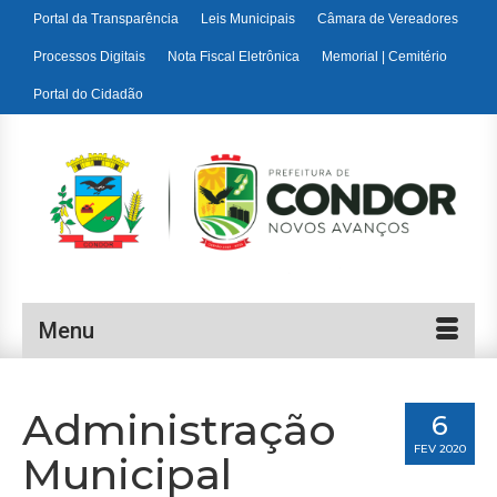
Portal da Transparência
Leis Municipais
Câmara de Vereadores
Processos Digitais
Nota Fiscal Eletrônica
Memorial | Cemitério
Portal do Cidadão
Menu
Administração
6
FEV 2020
Municipal