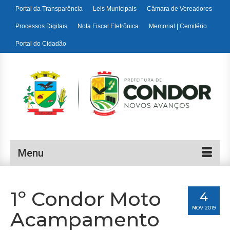
Portal da Transparência
Leis Municipais
Câmara de Vereadores
Processos Digitais
Nota Fiscal Eletrônica
Memorial | Cemitério
Portal do Cidadão
Menu
1º Condor Moto
4
NOV 2019
Acampamento