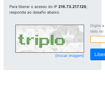
Para liberar o acesso
do IP
216.73.217.120
,
responda ao desafio abaixo.
Digite 
lado no
[trocar imagem]