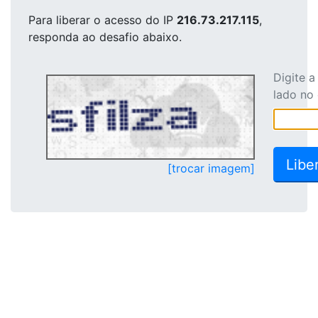
Para liberar o acesso
do IP
216.73.217.115
,
responda ao desafio abaixo.
Digite 
lado no
[trocar imagem]